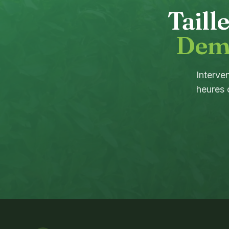
Taill
Dema
Interve
heures 