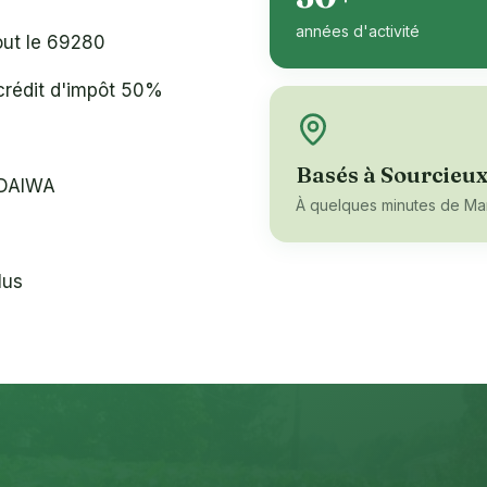
années d'activité
tout le 69280
crédit d'impôt 50%
Basés à Sourcieux
NDAIWA
À quelques minutes de
Mar
lus