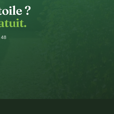
toile
?
tuit.
s 48